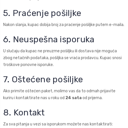
5. Praćenje pošiljke
Nakon slanja, kupac dobija broj za praćenje pošiljke putem e-maila.
6. Neuspešna isporuka
U slučaju da kupac ne preuzme pošiljku ili dostava nije moguća
zbog netačnih podataka, pošiljka se vraća prodavcu. Kupac snosi
troškove ponovne isporuke.
7. Oštećene pošiljke
Ako primite oštećen paket, molimo vas da to odmah prijavite
kuriru i kontaktirate nas u roku od
24 sata
od prijema.
8. Kontakt
Za sva pitanja u vezi sa isporukom možete nas kontaktirati: