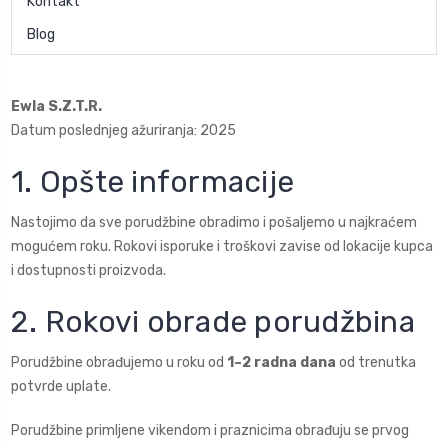
Kontakt
Blog
Ewla S.Z.T.R.
Datum poslednjeg ažuriranja: 2025
1. Opšte informacije
Nastojimo da sve porudžbine obradimo i pošaljemo u najkraćem
mogućem roku. Rokovi isporuke i troškovi zavise od lokacije kupca
i dostupnosti proizvoda.
2. Rokovi obrade porudžbina
Porudžbine obrađujemo u roku od
1–2 radna dana
od trenutka
potvrde uplate.
Porudžbine primljene vikendom i praznicima obrađuju se prvog