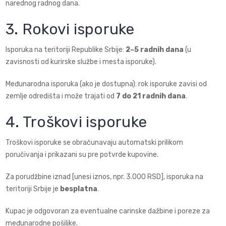
narednog radnog dana.
3. Rokovi isporuke
Isporuka na teritoriji Republike Srbije:
2–5 radnih dana
(u
zavisnosti od kurirske službe i mesta isporuke).
Međunarodna isporuka (ako je dostupna): rok isporuke zavisi od
zemlje odredišta i može trajati od
7 do 21 radnih dana
.
4. Troškovi isporuke
Troškovi isporuke se obračunavaju automatski prilikom
poručivanja i prikazani su pre potvrde kupovine.
Za porudžbine iznad [unesi iznos, npr. 3.000 RSD], isporuka na
teritoriji Srbije je
besplatna
.
Kupac je odgovoran za eventualne carinske dažbine i poreze za
međunarodne pošiljke.